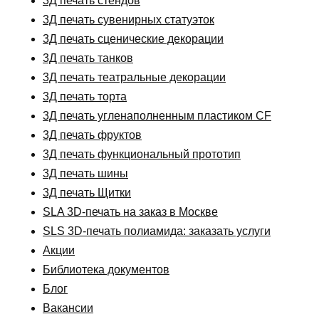
3Д печать стендов
3Д печать сувенирных статуэток
3Д печать сценические декорации
3Д печать танков
3Д печать театральные декорации
3Д печать торта
3Д печать угленаполненным пластиком CF
3Д печать фруктов
3Д печать функциональный прототип
3Д печать шины
3Д печать Щитки
SLA 3D-печать на заказ в Москве
SLS 3D-печать полиамида: заказать услуги
Акции
Библиотека документов
Блог
Вакансии