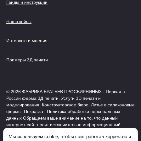
Гайды и инструкции
Наши кейсы
Интервью и мнения
Примеры 3Д печати
© 2026 ФАБРИКА БРАТЬЕВ ПРОСВИРНИНЫХ - Первая в
России ферма 3Д печати, Услуги 3D печати и
моделирования, Конструкторское бюро, Литье в силиконовые
формы, Покраска | Политика обработки персональных
данных Обращаем ваше внимание на то, что данный
интернет-сайт носит исключительно информационный
характер и ни при каких условиях не является публичной
Мы используем cookie, чтобы сайт работал корректно и
офертой, определяемой положениями Статьи 437 (2)