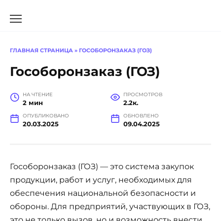
Перейти
к
содержанию
ГЛАВНАЯ СТРАНИЦА
»
ГОСОБОРОНЗАКАЗ (ГОЗ)
Гособоронзаказ (ГОЗ)
НА ЧТЕНИЕ
ПРОСМОТРОВ
2 мин
2.2к.
ОПУБЛИКОВАНО
ОБНОВЛЕНО
20.03.2025
09.04.2025
Гособоронзаказ (ГОЗ) — это система закупок
продукции, работ и услуг, необходимых для
обеспечения национальной безопасности и
обороны. Для предприятий, участвующих в ГОЗ,
это не только вызов, но и возможность внести