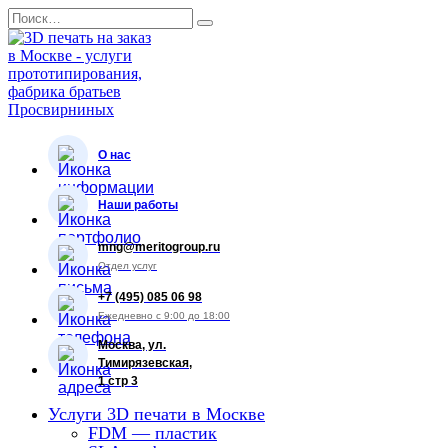
Перейти
Search
к
for:
содержанию
О нас
Наши работы
mng@meritogroup.ru
Отдел услуг
+7 (495) 085 06 98
Ежедневно с 9:00 до 18:00
Москва, ул.
Тимирязевская,
1 стр 3
Услуги 3D печати в Москве
FDM — пластик