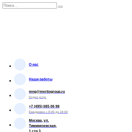
Перейти
Search
к
for:
содержанию
О нас
Наши работы
mng@meritogroup.ru
Отдел услуг
+7 (495) 085 06 98
Ежедневно с 9:00 до 18:00
Москва, ул.
Тимирязевская,
1 стр 3