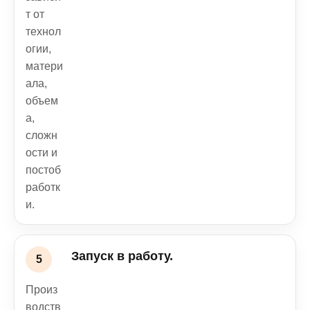
т от
технол
огии,
матери
ала,
объем
а,
сложн
ости и
постоб
работк
и.
Запуск в работу.
Произ
водств