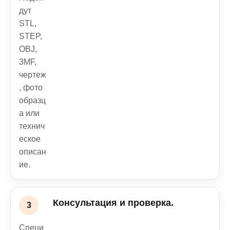
дут
STL,
STEP,
OBJ,
3MF,
чертеж
, фото
образц
а или
технич
еское
описан
ие.
Консультация и проверка.
Специ