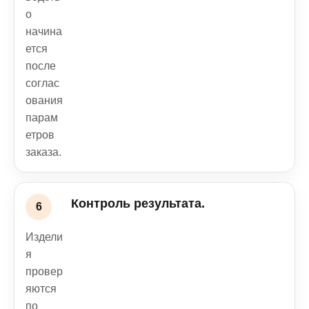
о
начина
ется
после
соглас
ования
парам
етров
заказа.
Контроль результата.
Издели
я
провер
яются
по