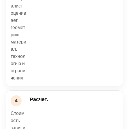
алист
оценив
ает
геомет
рию,
матери
ал,
технол
огию и
ограни
чения.
Расчет.
Стоим
ость
зависи