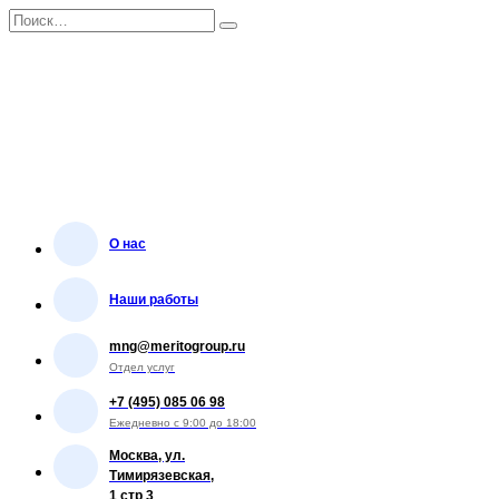
Перейти
Search
к
for:
содержанию
О нас
Наши работы
mng@meritogroup.ru
Отдел услуг
+7 (495) 085 06 98
Ежедневно с 9:00 до 18:00
Москва, ул.
Тимирязевская,
1 стр 3