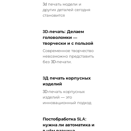
3d печать модели и
других деталей сегодня
становится
3D-печать: Делаем
головоломки —
творчески и с пользой
Современное творчество
невозможно представить
без 3D-печати.
3Д печать корпусных
изделий
3D-печать корпусных
изделий — это
инновационный подход
Постобработка SLA:
нужна ли автоматика и
в чём разница