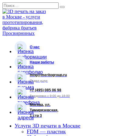
Перейти
Search
к
for:
содержанию
О нас
Наши работы
mng@meritogroup.ru
Отдел услуг
+7 (495) 085 06 98
Ежедневно с 9:00 до 18:00
Москва, ул.
Тимирязевская,
1 стр 3
Услуги 3D печати в Москве
FDM — пластик