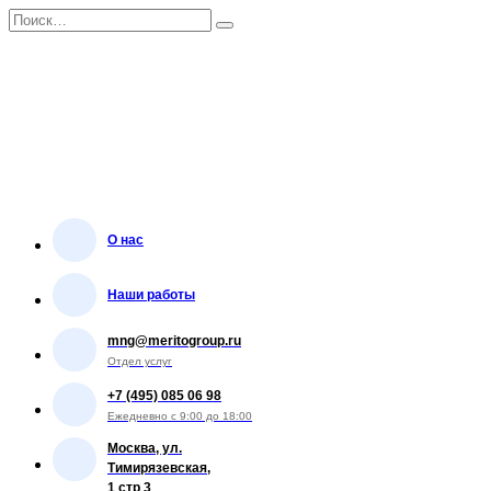
Перейти
Search
к
for:
содержанию
О нас
Наши работы
mng@meritogroup.ru
Отдел услуг
+7 (495) 085 06 98
Ежедневно с 9:00 до 18:00
Москва, ул.
Тимирязевская,
1 стр 3