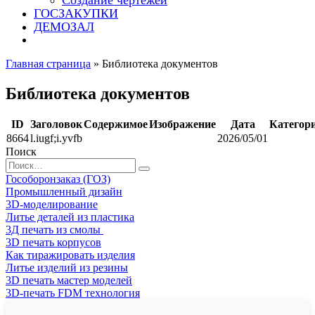
Создание чертежей
ГОСЗАКУПКИ
ДЕМОЗАЛ
Главная страница
»
Библиотека документов
Библиотека документов
ID
Заголовок
Содержимое
Изображение
Дата
Категор
8664
l.iugf;i.yvfb
2026/05/01
Поиск
Search
for:
Гособоронзаказ (ГОЗ)
Промышленный дизайн
3D-моделирование
Литье деталей из пластика
3Д печать из смолы
3D печать корпусов
Как тиражировать изделия
Литье изделий из резины
3D печать мастер моделей
3D-печать FDM технология