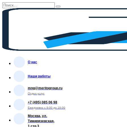
Перейти
Search
к
for:
содержанию
О нас
Наши работы
mng@meritogroup.ru
Отдел услуг
+7 (495) 085 06 98
Ежедневно с 9:00 до 18:00
Москва, ул.
Тимирязевская,
1 стр 3