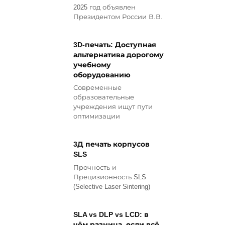
2025 год объявлен
Президентом России В.В.
3D-печать: Доступная
альтернатива дорогому
учебному
оборудованию
Современные
образовательные
учреждения ищут пути
оптимизации
3Д печать корпусов
SLS
Прочность и
Прецизионность SLS
(Selective Laser Sintering)
SLA vs DLP vs LCD: в
чём разница, если всё