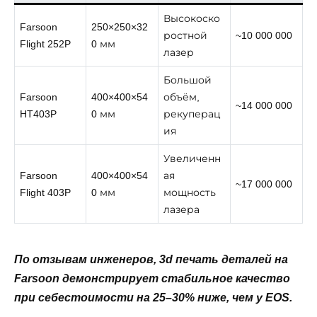
Высокоско
Farsoon
250×250×32
ростной
~10 000 000
Flight 252P
0 мм
лазер
Большой
Farsoon
400×400×54
объём,
~14 000 000
HT403P
0 мм
рекуперац
ия
Увеличенн
Farsoon
400×400×54
ая
~17 000 000
Flight 403P
0 мм
мощность
лазера
По отзывам инженеров, 3d печать деталей на
Farsoon демонстрирует стабильное качество
при себестоимости на 25–30% ниже, чем у EOS.