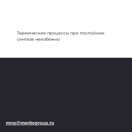
Термические процессы при послойном
синтезе неизбежно
mng@meritogroup.ru