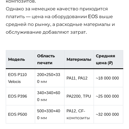
композитов.
Однако за немецкое качество приходится
платить — цена на оборудовании EOS выше
средней по рынку, а расходные материалы и
обслуживание добавляют затрат.
Область
Средняя
Модель
Материалы
печати
цена (₽)
EOS P110
200×250×33
PA11, PA12
~18 000 000
Velocis
0 мм
340×340×60
EOS P396
PA2200, TPU
~25 000 000
0 мм
500×330×40
PA12, CF-
EOS P500
~32 000 000
0 мм
композиты