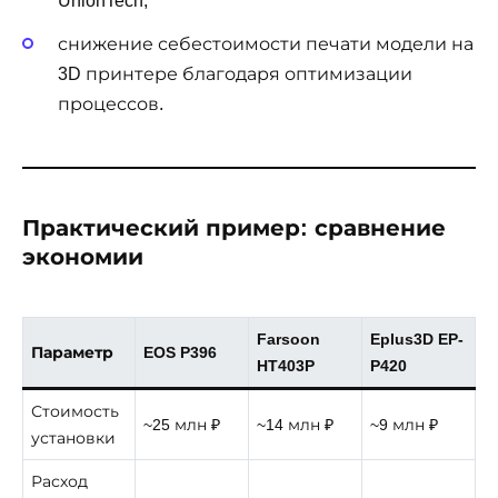
UnionTech;
снижение себестоимости печати модели на
3D принтере благодаря оптимизации
процессов.
Практический пример: сравнение
экономии
Farsoon
Eplus3D EP-
Параметр
EOS P396
HT403P
P420
Стоимость
~25 млн ₽
~14 млн ₽
~9 млн ₽
установки
Расход