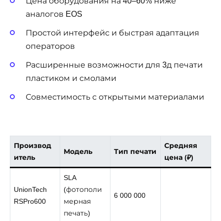
Цена оборудования на 40–60% ниже
аналогов EOS
Простой интерфейс и быстрая адаптация
операторов
Расширенные возможности для 3д печати
пластиком и смолами
Совместимость с открытыми материалами
Производ
Средняя
Модель
Тип печати
итель
цена (₽)
SLA
UnionTech
(фотополи
6 000 000
RSPro600
мерная
печать)