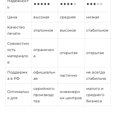
Надёжност
★★★★★
★★★★☆
★★★☆☆
ь
Цена
высокая
средняя
низкая
Качество
эталонное
высокое
стабильное
печати
Совместим
ость
ограничен
открытая
открытая
материало
а
в
Поддержк
официальн
не всегда
частично
а в РФ
ая
стабильна
серийного
малого и
Оптимальн
инженерн
производс
среднего
о для
ых центров
тва
бизнеса