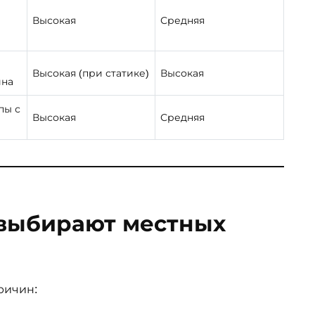
Высокая
Средняя
Высокая (при статике)
Высокая
ина
пы с
Высокая
Средняя
 выбирают местных
ричин: