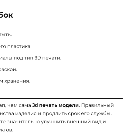
бок
тыть.
го пластика.
алы под тип 3D печати.
раской.
м хранения.
ап, чем сама
3d печать модели
. Правильный
нства изделия и продлить срок его службы.
те значительно улучшить внешний вид и
ктов.