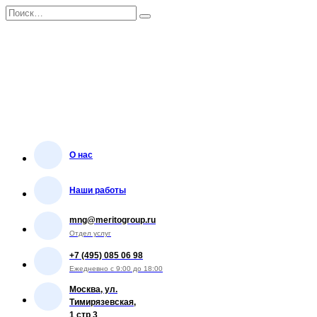
Перейти
Search
к
for:
содержанию
О нас
Наши работы
mng@meritogroup.ru
Отдел услуг
+7 (495) 085 06 98
Ежедневно с 9:00 до 18:00
Москва, ул.
Тимирязевская,
1 стр 3