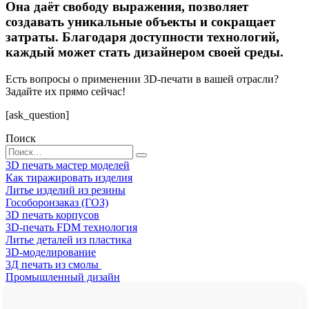
Она даёт свободу выражения, позволяет
создавать уникальные объекты и сокращает
затраты. Благодаря доступности технологий,
каждый может стать дизайнером своей среды.
Есть вопросы о применении 3D-печати в вашей отрасли?
Задайте их прямо сейчас!
[ask_question]
Поиск
Search
for:
3D печать мастер моделей
Как тиражировать изделия
Литье изделий из резины
Гособоронзаказ (ГОЗ)
3D печать корпусов
3D-печать FDM технология
Литье деталей из пластика
3D-моделирование
3Д печать из смолы
Промышленный дизайн