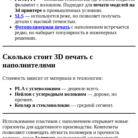
филамент с волокном. Подходит для
печати моделей на
3d принтере
в промышленных условиях.
SLS
— используется реже, но позволяет получать
детали с высокой точностью.
Фотополимерная печать
с наполнением встречается
редко, но набирает популярность в инженерных
решениях.
Сколько стоит 3D печать с
наполнителями
Стоимость зависит от материала и технологии:
PLA с углеволокном
— дешевле всего.
Нейлон с углеродным волокном
— дороже, но
прочнее.
Кевлар и стекловолокно
— средний сегмент.
Использование пластиков с наполнением открывает новые
горизонты для аддитивного производства. Композиты
позволяют совмещать лёгкость полимеров и прочность
волокон, делая
3д печать
полноценной альтернативой