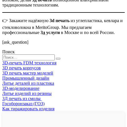
традиционным технологиям.
👉 Закажите надёжную
3d печать
из углепластика, кевлара и
стекловолокна в MeritoGroup. Мы предлагаем
профессиональные
3д услуги
в Москве и по всей России.
[ask_question]
Поиск
Search
for:
3D-печать FDM технология
3D печать корпусов
3D печать мастер моделей
Промышленный дизайн
Литье деталей из пластика
3D-моделирование
Литье изделий из резины
3Д печать из смолы
Гособоронзаказ (ГОЗ)
Как тиражировать изделия