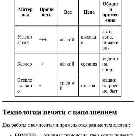
Област
Матер
Прочн
и
Вес
Цена
иал
ость
примен
ения
авто,
Углепл
высока
авиа,
+++
лёгкий
астик
я
инжене
рия
медици
Кевлар
++
лёгкий
средняя
на,
спорт
Стекло
машин
средни
волокн
+
низкая
остроен
й
о
ие, быт
Технологии печати с наполнением
Для работы с композитами применяются разные технологии:
FDM/FFF
— основная технология, где в сопло подаётся