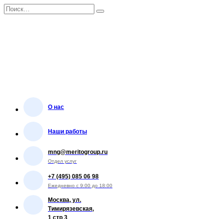
Перейти
Search
к
for:
содержанию
О нас
Наши работы
mng@meritogroup.ru
Отдел услуг
+7 (495) 085 06 98
Ежедневно с 9:00 до 18:00
Москва, ул.
Тимирязевская,
1 стр 3