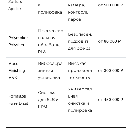
Zortrax
я
камера,
от 500 000 ₽
Apoller
полировка
контроль
паров
Профессио
Безопасен,
Polymaker
нальная
подходит
от 80 000 ₽
Polysher
обработка
для офиса
PLA
Mass
Виброабра
Высокая
Finishing
зивная
производи
от 300 000 ₽
MVK
установка
тельность
Универсал
Система
Formlabs
ьная
для SLS и
от 450 000 ₽
Fuse Blast
очистка и
FDM
полировка