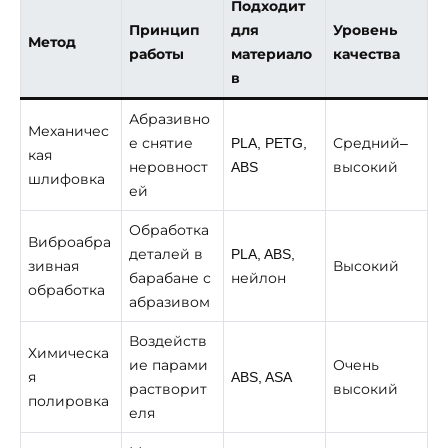
Подходит
Принцип
для
Уровень
Метод
работы
материало
качества
в
Абразивно
Механичес
е снятие
PLA, PETG,
Средний–
кая
неровност
ABS
высокий
шлифовка
ей
Обработка
Виброабра
деталей в
PLA, ABS,
зивная
Высокий
барабане с
нейлон
обработка
абразивом
Воздейств
Химическа
ие парами
Очень
я
ABS, ASA
растворит
высокий
полировка
еля