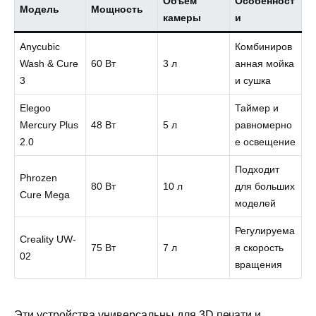
Объём
Особенност
Модель
Мощность
камеры
и
Anycubic
Комбиниров
Wash & Cure
60 Вт
3 л
анная мойка
3
и сушка
Elegoo
Таймер и
Mercury Plus
48 Вт
5 л
равномерно
2.0
е освещение
Подходит
Phrozen
80 Вт
10 л
для больших
Cure Mega
моделей
Регулируема
Creality UW-
75 Вт
7 л
я скорость
02
вращения
Эти устройства универсальны для 3D печати и