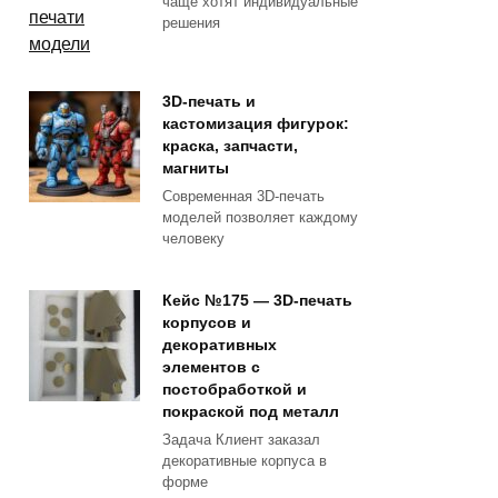
чаще хотят индивидуальные
решения
3D-печать и
кастомизация фигурок:
краска, запчасти,
магниты
Современная 3D-печать
моделей позволяет каждому
человеку
Кейс №175 — 3D-печать
корпусов и
декоративных
элементов с
постобработкой и
покраской под металл
Задача Клиент заказал
декоративные корпуса в
форме