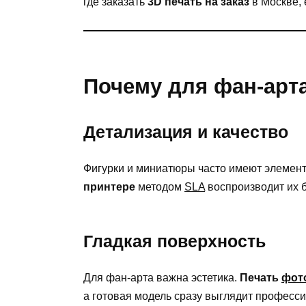
где заказать
3D печать на заказ
в Москве, 
Почему для фан-арта
Детализация и качество
Фигурки и миниатюры часто имеют элемен
принтере
методом
SLA
воспроизводит их б
Гладкая поверхность
Для фан-арта важна эстетика.
Печать
фот
а готовая модель сразу выглядит професс