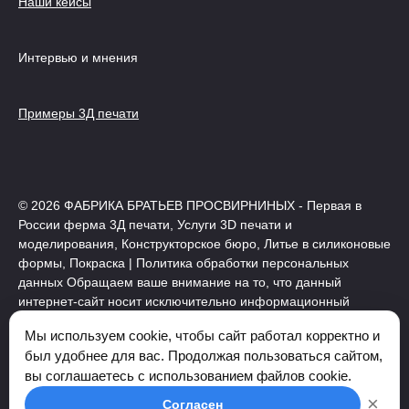
Наши кейсы
Интервью и мнения
Примеры 3Д печати
© 2026 ФАБРИКА БРАТЬЕВ ПРОСВИРНИНЫХ - Первая в
России ферма 3Д печати, Услуги 3D печати и
моделирования, Конструкторское бюро, Литье в силиконовые
формы, Покраска | Политика обработки персональных
данных Обращаем ваше внимание на то, что данный
интернет-сайт носит исключительно информационный
характер и ни при каких условиях не является публичной
Мы используем cookie, чтобы сайт работал корректно и
офертой, определяемой положениями Статьи 437 (2)
был удобнее для вас. Продолжая пользоваться сайтом,
Гражданского кодекса Российской Федерации. Мы
вы соглашаетесь с использованием файлов cookie.
используем cookies, необходимые для нормальной работы
сайта.
×
Согласен