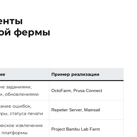
енты
ной фермы
ие
Пример реализации
ие заданиями,
OctoFarm, Prusa Connect
и, обновлениями
ание ошибок,
Repetier Server, Mainsail
ры, статуса печати
ческое извлечение
Project Bambu Lab Farm
с платформы