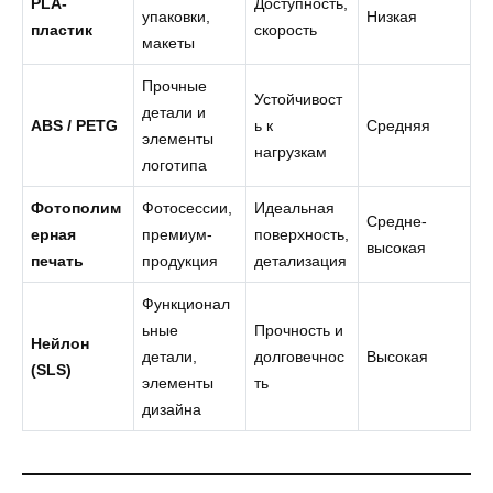
PLA-
Доступность,
упаковки,
Низкая
пластик
скорость
макеты
Прочные
Устойчивост
детали и
ABS / PETG
ь к
Средняя
элементы
нагрузкам
логотипа
Фотополим
Фотосессии,
Идеальная
Средне-
ерная
премиум-
поверхность,
высокая
печать
продукция
детализация
Функционал
ьные
Прочность и
Нейлон
детали,
долговечнос
Высокая
(SLS)
элементы
ть
дизайна