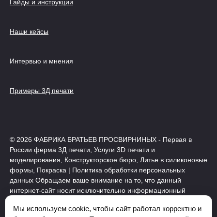
Гайды и инструкции
Наши кейсы
Интервью и мнения
Примеры 3Д печати
© 2026 ФАБРИКА БРАТЬЕВ ПРОСВИРНИНЫХ - Первая в
России ферма 3Д печати, Услуги 3D печати и
моделирования, Конструкторское бюро, Литье в силиконовые
формы, Покраска | Политика обработки персональных
данных Обращаем ваше внимание на то, что данный
интернет-сайт носит исключительно информационный
характер и ни при каких условиях не является публичной
Мы используем cookie, чтобы сайт работал корректно и
офертой, определяемой положениями Статьи 437 (2)