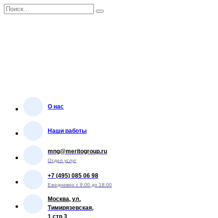
Перейти
Search
к
for:
содержанию
О нас
Наши работы
mng@meritogroup.ru
Отдел услуг
+7 (495) 085 06 98
Ежедневно с 9:00 до 18:00
Москва, ул.
Тимирязевская,
1 стр 3