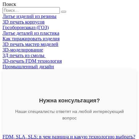
Поиск
Search
for:
Литье изделий из резины
3D печать корпусов
Гособоронзаказ (ГОЗ)
Литье деталей из пластика
Как тиражировать изделия
3D печать мастер моделей
3D-моделирование
3Д печать из смолы
3D-печать FDM технология
Промышленный дизайн
Нужна консультация?
Наши специалисты ответят на любой интересующий
вопрос
FDM, SLA, SLS: в чем разница и какую технологию выбрать?