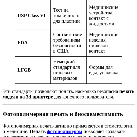
Медицинские
Тест на
устройства,
USP Class VI
токсичность
контакт с
для пластика
жидкостями
Соответствие
Медицинские
требованиям
изделия,
FDA
безопасности
пищевой
в США
контакт
Немецкий
стандарт для
Формы для
LFGB
пищевых
еды, упаковка
материалов
Эти стандарты позволяют понять, насколько безопасна
печать
модели на 3d принтере
для конечного пользователя.
Фотополимерная печать и биосовместимость
Фотополимерная печать активно применяется в стоматологии
и медицине.
Печать
фотополимером
позволяет создавать
высокоточные изделия, при этом важно использовать