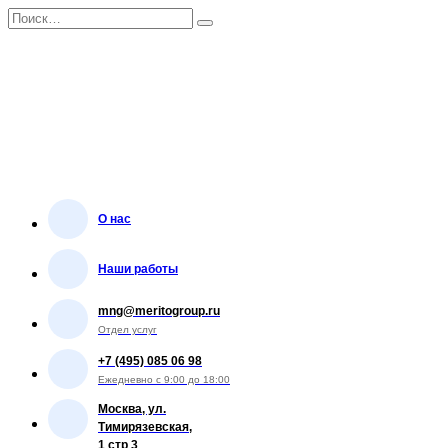
Перейти
Search
к
for:
содержанию
О нас
Наши работы
mng@meritogroup.ru
Отдел услуг
+7 (495) 085 06 98
Ежедневно с 9:00 до 18:00
Москва, ул.
Тимирязевская,
1 стр 3