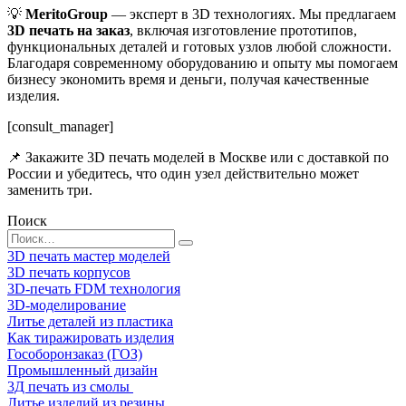
💡
MeritoGroup
— эксперт в 3D технологиях. Мы предлагаем
3D печать на заказ
, включая изготовление прототипов,
функциональных деталей и готовых узлов любой сложности.
Благодаря современному оборудованию и опыту мы помогаем
бизнесу экономить время и деньги, получая качественные
изделия.
[consult_manager]
📌 Закажите 3D печать моделей в Москве или с доставкой по
России и убедитесь, что один узел действительно может
заменить три.
Поиск
Search
for:
3D печать мастер моделей
3D печать корпусов
3D-печать FDM технология
3D-моделирование
Литье деталей из пластика
Как тиражировать изделия
Гособоронзаказ (ГОЗ)
Промышленный дизайн
3Д печать из смолы
Литье изделий из резины