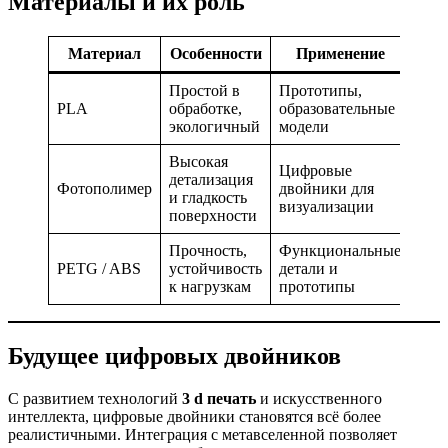
Материалы и их роль
Материал
Особенности
Применение
Простой в
Прототипы,
PLA
обработке,
образовательные
экологичный
модели
Высокая
Цифровые
детализация
Фотополимер
двойники для
и гладкость
визуализации
поверхности
Прочность,
Функциональные
PETG / ABS
устойчивость
детали и
к нагрузкам
прототипы
Будущее цифровых двойников
С развитием технологий
3 d печать
и искусственного
интеллекта, цифровые двойники становятся всё более
реалистичными. Интеграция с метавселенной позволяет