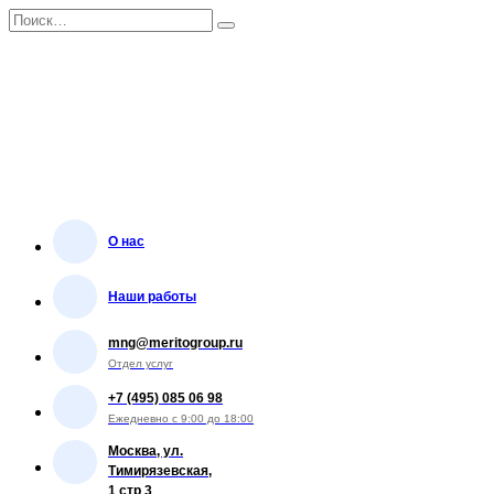
Перейти
Search
к
for:
содержанию
О нас
Наши работы
mng@meritogroup.ru
Отдел услуг
+7 (495) 085 06 98
Ежедневно с 9:00 до 18:00
Москва, ул.
Тимирязевская,
1 стр 3