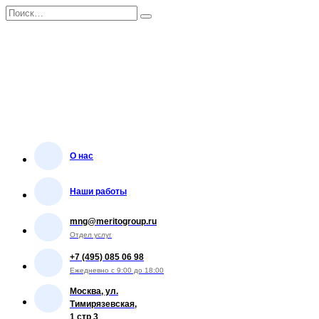
Перейти
Search
к
for:
содержанию
О нас
Наши работы
mng@meritogroup.ru
Отдел услуг
+7 (495) 085 06 98
Ежедневно с 9:00 до 18:00
Москва, ул.
Тимирязевская,
1 стр 3