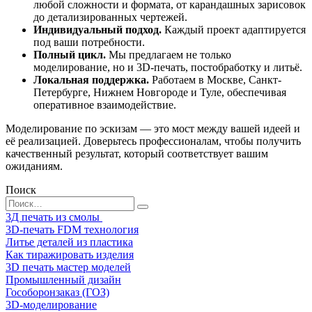
любой сложности и формата, от карандашных зарисовок
до детализированных чертежей.
Индивидуальный подход.
Каждый проект адаптируется
под ваши потребности.
Полный цикл.
Мы предлагаем не только
моделирование, но и 3D-печать, постобработку и литьё.
Локальная поддержка.
Работаем в Москве, Санкт-
Петербурге, Нижнем Новгороде и Туле, обеспечивая
оперативное взаимодействие.
Моделирование по эскизам — это мост между вашей идеей и
её реализацией. Доверьтесь профессионалам, чтобы получить
качественный результат, который соответствует вашим
ожиданиям.
Поиск
Search
for:
3Д печать из смолы
3D-печать FDM технология
Литье деталей из пластика
Как тиражировать изделия
3D печать мастер моделей
Промышленный дизайн
Гособоронзаказ (ГОЗ)
3D-моделирование