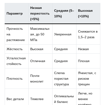
Низкая
Средняя (5–
Высокая
Параметр
пористость
10%)
(>10%)
(<5%)
Прочность
Максимальн
Снижается в
на
ая, до 50
Умеренная
1,5–2 раза
растяжение
МПа
Жёсткость
Высокая
Средняя
Низкая
Усталостная
Отличная
Средняя
Плохая
стойкость
Слегка
Ячеистая, с
Почти
Плотность
пористая
риском
монолит
структура
трещин
Легче, но
Оптимальны
Вес детали
Тяжелее
менее
й баланс
надёжно