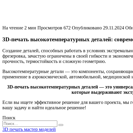
На чтение
2 мин
Просмотров
672
Опубликовано
29.11.2024
Обн
3D-печать высокотемпературных деталей: соврем
Создание деталей, способных работать в условиях экстремальн
фрезеровка, зачастую ограничены в своей гибкости и экономи
прочность, термостойкость и сложную геометрию.
Высокотемпературные детали — это компоненты, сохраняющие 
применение в аэрокосмической, автомобильной, медицинской и 
3D-печать высокотемпературных деталей — это универса
которые выдерживают экстр
Если вы ищете эффективное решение для вашего проекта, мы г
вашу задачу и найти идеальное решение!
Поиск
Search
for:
3D печать мастер моделей