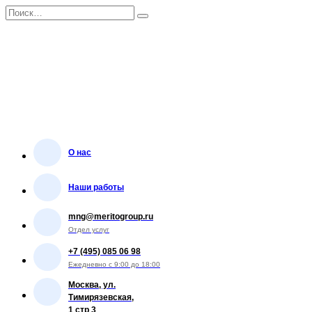
Перейти
Search
к
for:
содержанию
О нас
Наши работы
mng@meritogroup.ru
Отдел услуг
+7 (495) 085 06 98
Ежедневно с 9:00 до 18:00
Москва, ул.
Тимирязевская,
1 стр 3