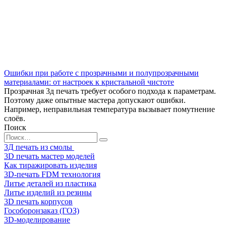
Ошибки при работе с прозрачными и полупрозрачными
материалами: от настроек к кристальной чистоте
Прозрачная 3д печать требует особого подхода к параметрам.
Поэтому даже опытные мастера допускают ошибки.
Например, неправильная температура вызывает помутнение
слоёв.
Поиск
Search
for:
3Д печать из смолы
3D печать мастер моделей
Как тиражировать изделия
3D-печать FDM технология
Литье деталей из пластика
Литье изделий из резины
3D печать корпусов
Гособоронзаказ (ГОЗ)
3D-моделирование