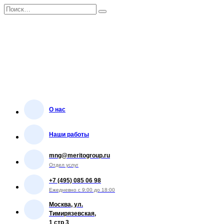
Перейти
Search
к
for:
содержанию
О нас
Наши работы
mng@meritogroup.ru
Отдел услуг
+7 (495) 085 06 98
Ежедневно с 9:00 до 18:00
Москва, ул.
Тимирязевская,
1 стр 3