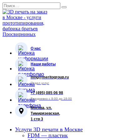
Перейти
Search
к
for:
содержанию
О нас
Наши работы
mng@meritogroup.ru
Отдел услуг
+7 (495) 085 06 98
Ежедневно с 9:00 до 18:00
Москва, ул.
Тимирязевская,
1 стр 3
Услуги 3D печати в Москве
FDM — пластик