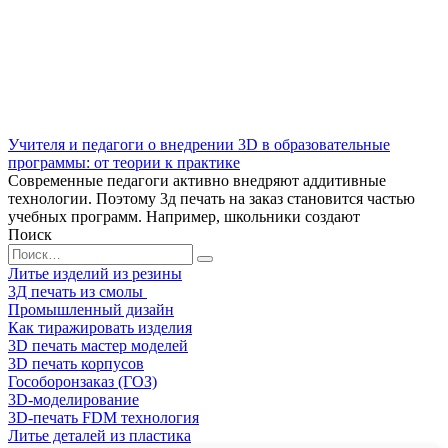
Учителя и педагоги о внедрении 3D в образовательные
программы: от теории к практике
Современные педагоги активно внедряют аддитивные
технологии. Поэтому 3д печать на заказ становится частью
учебных программ. Например, школьники создают
Поиск
Search
for:
Литье изделий из резины
3Д печать из смолы
Промышленный дизайн
Как тиражировать изделия
3D печать мастер моделей
3D печать корпусов
Гособоронзаказ (ГОЗ)
3D-моделирование
3D-печать FDM технология
Литье деталей из пластика