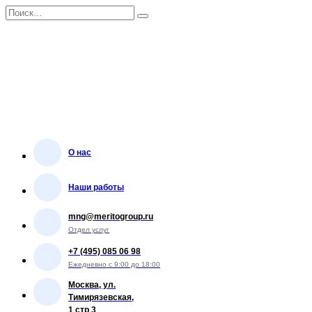
Перейти
Search
к
for:
содержанию
О нас
Наши работы
mng@meritogroup.ru
Отдел услуг
+7 (495) 085 06 98
Ежедневно с 9:00 до 18:00
Москва, ул.
Тимирязевская,
1 стр 3