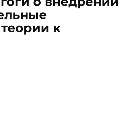
агоги о внедрении
тельные
 теории к