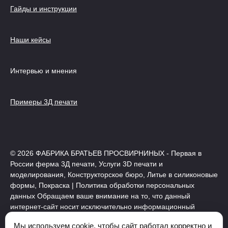
Гайды и инструкции
Наши кейсы
Интервью и мнения
Примеры 3Д печати
© 2026 ФАБРИКА БРАТЬЕВ ПРОСВИРНИНЫХ - Первая в
России ферма 3Д печати, Услуги 3D печати и
моделирования, Конструкторское бюро, Литье в силиконовые
формы, Покраска | Политика обработки персональных
данных Обращаем ваше внимание на то, что данный
интернет-сайт носит исключительно информационный
характер и ни при каких условиях не является публичной
Мы используем cookie, чтобы сайт работал корректно и
офертой, определяемой положениями Статьи 437 (2)