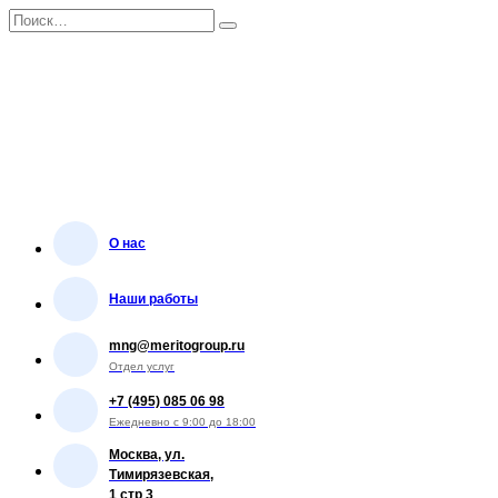
Перейти
Search
к
for:
содержанию
О нас
Наши работы
mng@meritogroup.ru
Отдел услуг
+7 (495) 085 06 98
Ежедневно с 9:00 до 18:00
Москва, ул.
Тимирязевская,
1 стр 3