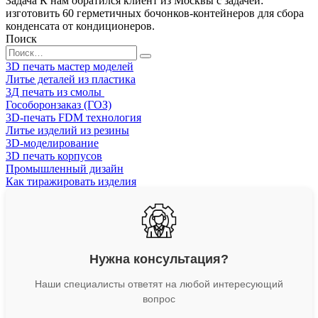
Задача К нам обратился клиент из Москвы с задачей:
изготовить 60 герметичных бочонков‑контейнеров для сбора
конденсата от кондиционеров.
Поиск
Search
for:
3D печать мастер моделей
Литье деталей из пластика
3Д печать из смолы
Гособоронзаказ (ГОЗ)
3D-печать FDM технология
Литье изделий из резины
3D-моделирование
3D печать корпусов
Промышленный дизайн
Как тиражировать изделия
Нужна консультация?
Наши специалисты ответят на любой интересующий
вопрос