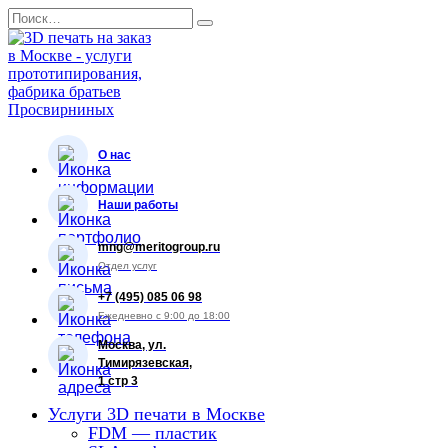
Перейти
Search
к
for:
содержанию
О нас
Наши работы
mng@meritogroup.ru
Отдел услуг
+7 (495) 085 06 98
Ежедневно с 9:00 до 18:00
Москва, ул.
Тимирязевская,
1 стр 3
Услуги 3D печати в Москве
FDM — пластик