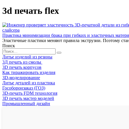
3d печать flex
Практика минимизации брака при гибких и эластичных материа
Эластичные пластики меняют правила экструзии. Поэтому стан
Поиск
Search
for:
Литье изделий из резины
3Д печать из смолы
3D печать корпусов
Как тиражировать изделия
3D-моделирование
Литье деталей из пластика
Гособоронзаказ (ГОЗ)
3D-печать FDM технология
3D печать мастер моделей
Промышленный дизайн