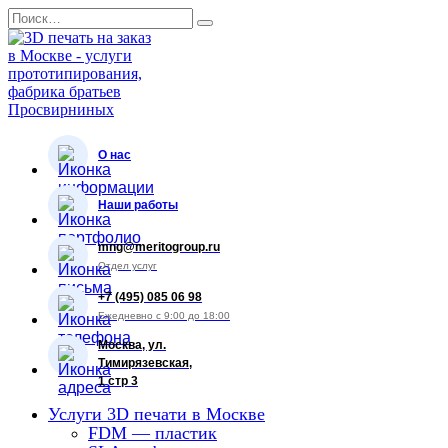
Перейти
Search
к
for:
содержанию
О нас
Наши работы
mng@meritogroup.ru
Отдел услуг
+7 (495) 085 06 98
Ежедневно с 9:00 до 18:00
Москва, ул.
Тимирязевская,
1 стр 3
Услуги 3D печати в Москве
FDM — пластик