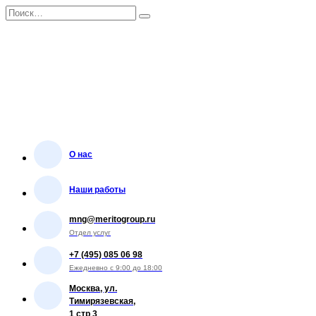
Перейти
Search
к
for:
содержанию
О нас
Наши работы
mng@meritogroup.ru
Отдел услуг
+7 (495) 085 06 98
Ежедневно с 9:00 до 18:00
Москва, ул.
Тимирязевская,
1 стр 3