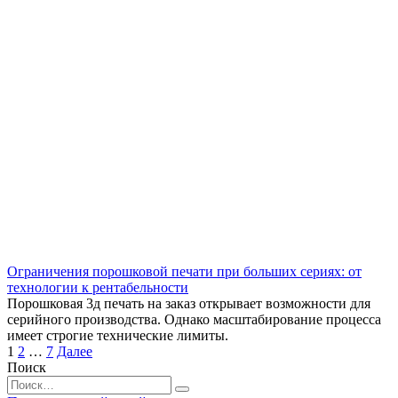
Ограничения порошковой печати при больших сериях: от
технологии к рентабельности
Порошковая 3д печать на заказ открывает возможности для
серийного производства. Однако масштабирование процесса
имеет строгие технические лимиты.
Пагинация
1
2
…
7
Далее
записей
Поиск
Search