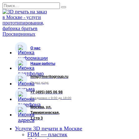
Перейти
Search
к
for:
содержанию
О нас
Наши работы
mng@meritogroup.ru
Отдел услуг
+7 (495) 085 06 98
Ежедневно с 9:00 до 18:00
Москва, ул.
Тимирязевская,
1 стр 3
Услуги 3D печати в Москве
FDM — пластик