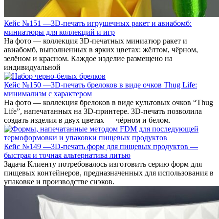
Кейс №151 —3D-печать игрушечных ракет и авиабомб:
миниатюры для коллекций и игр
На фото — коллекция 3D-печатных миниатюр ракет и
авиабомб, выполненных в ярких цветах: жёлтом, чёрном,
зелёном и красном. Каждое изделие размещено на
индивидуальной
Кейс №150 —3D-печать брелоков в виде очков Thug Life:
минимализм с характером
На фото — коллекция брелоков в виде культовых очков “Thug
Life”, напечатанных на 3D-принтере. 3D-печать позволила
создать изделия в двух цветах — чёрном и белом.
Кейс №149 —3D-печать форм для пищевых продуктов —
быстрая и точная альтернатива литью
Задача Клиенту потребовалось изготовить серию форм для
пищевых контейнеров, предназначенных для использования в
упаковке и производстве снэков.