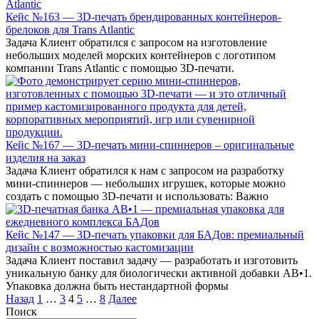
Кейс №163 — 3D-печать брендированных контейнеров-
брелоков для Trans Atlantic
Задача Клиент обратился с запросом на изготовление
небольших моделей морских контейнеров с логотипом
компании Trans Atlantic с помощью 3D-печати.
Кейс №167 — 3D-печать мини-спиннеров – оригинальные
изделия на заказ
Задача Клиент обратился к нам с запросом на разработку
мини-спиннеров — небольших игрушек, которые можно
создать с помощью 3D-печати и использовать: Важно
Кейс №147 — 3D-печать упаковки для БАДов: премиальный
дизайн с возможностью кастомизации
Задача Клиент поставил задачу — разработать и изготовить
уникальную банку для биологически активной добавки AB•1.
Упаковка должна быть нестандартной формы
Пагинация
Назад
1
…
3
4
5
…
8
Далее
записей
Поиск