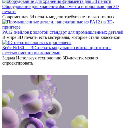
Оборудование для хранения филамента и порошков для 3D
печати
Современная 3d печать модели требует не только точных
PA12 (нейлон): золотой стандарт для промышленных деталей
В мире 3D печати есть материалы, которые стали классикой
Кейс №180 — 3D-печать модульного винта: прототип с
шестью сменными лопастями
Задача Используя технологию 3D-печать, можно
спроектировать