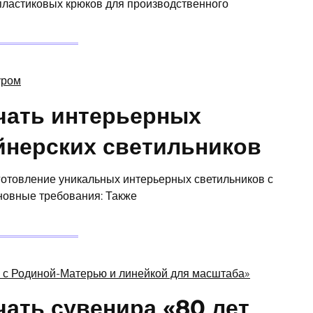
 пластиковых крюков для производственного
чать интерьерных
йнерских светильников
готовление уникальных интерьерных светильников с
новные требования: Также
ать сувенира «80 лет