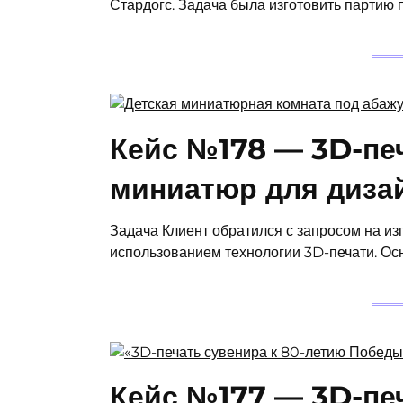
Стардогс. Задача была изготовить партию
Кейс №178 — 3D-пе
миниатюр для диза
Задача Клиент обратился с запросом на из
использованием технологии 3D-печати. Ос
Кейс №177 — 3D-печ