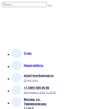
Перейти
Search
к
for:
содержанию
О нас
Наши работы
mng@meritogroup.ru
Отдел услуг
+7 (495) 085 06 98
Ежедневно с 9:00 до 18:00
Москва, ул.
Тимирязевская,
1 стр 3