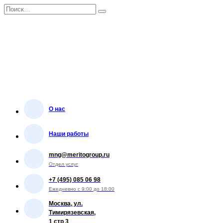
Перейти
Search
к
for:
содержанию
О нас
Наши работы
mng@meritogroup.ru
Отдел услуг
+7 (495) 085 06 98
Ежедневно с 9:00 до 18:00
Москва, ул.
Тимирязевская,
1 стр 3