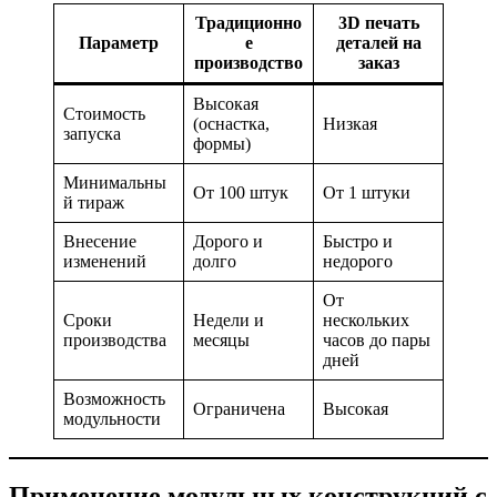
Традиционно
3D печать
Параметр
е
деталей на
производство
заказ
Высокая
Стоимость
(оснастка,
Низкая
запуска
формы)
Минимальны
От 100 штук
От 1 штуки
й тираж
Внесение
Дорого и
Быстро и
изменений
долго
недорого
От
Сроки
Недели и
нескольких
производства
месяцы
часов до пары
дней
Возможность
Ограничена
Высокая
модульности
Применение модульных конструкций с