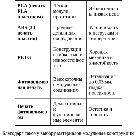
PLA (печать
Лёгкие
Экологичност
PLA
модули,
ь, низкая цена
пластиком)
прототипы
ABS (3d
Прочные
Устойчивость
печать
детали для
к нагрузкам и
пластик)
оборудования
температуре
Конструкции
Хорошая
с гибкостью и
PETG
механика и
износостойкос
химстойкость
тью
Детализация
Высокоточны
Фотополимер
до 0,05 мм,
е модульные
ная печать
гладкая
соединения
поверхность
Декоративные
Печать
и
Эстетика и
фотополимер
функциональ
точность
ом
ные элементы
Благодаря такому выбору материалов модульные конструкции