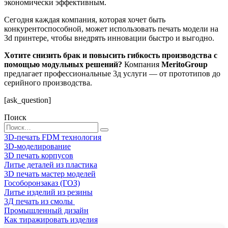
экономически эффективным.
Сегодня каждая компания, которая хочет быть
конкурентоспособной, может использовать печать модели на
3d принтере, чтобы внедрять инновации быстро и выгодно.
Хотите снизить брак и повысить гибкость производства с
помощью модульных решений?
Компания
MeritoGroup
предлагает профессиональные 3д услуги — от прототипов до
серийного производства.
[ask_question]
Поиск
Search
for:
3D-печать FDM технология
3D-моделирование
3D печать корпусов
Литье деталей из пластика
3D печать мастер моделей
Гособоронзаказ (ГОЗ)
Литье изделий из резины
3Д печать из смолы
Промышленный дизайн
Как тиражировать изделия