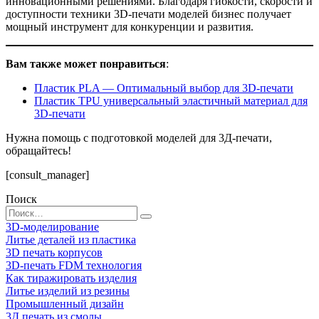
инновационными решениями. Благодаря гибкости, скорости и
доступности техники 3D-печати моделей бизнес получает
мощный инструмент для конкуренции и развития.
Вам также может понравиться
:
Пластик PLA — Оптимальный выбор для 3D-печати
Пластик TPU универсальный эластичный материал для
3D-печати
Нужна помощь с подготовкой моделей для 3Д-печати,
обращайтесь!
[consult_manager]
Поиск
Search
for:
3D-моделирование
Литье деталей из пластика
3D печать корпусов
3D-печать FDM технология
Как тиражировать изделия
Литье изделий из резины
Промышленный дизайн
3Д печать из смолы