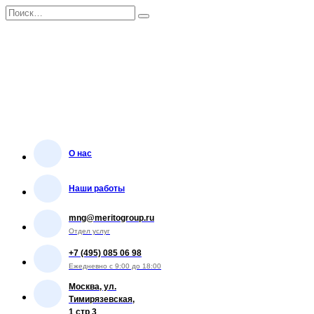
Перейти
Search
к
for:
содержанию
О нас
Наши работы
mng@meritogroup.ru
Отдел услуг
+7 (495) 085 06 98
Ежедневно с 9:00 до 18:00
Москва, ул.
Тимирязевская,
1 стр 3