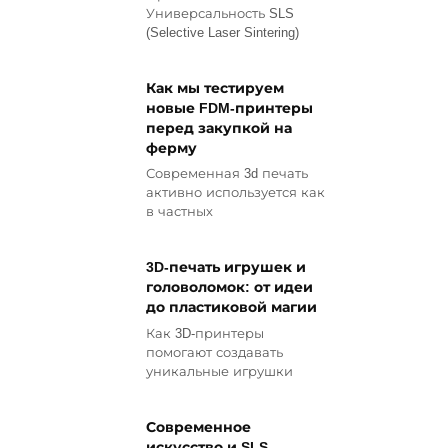
Универсальность SLS
(Selective Laser Sintering)
Как мы тестируем
новые FDM-принтеры
перед закупкой на
ферму
Современная 3d печать
активно используется как
в частных
3D-печать игрушек и
головоломок: от идеи
до пластиковой магии
Как 3D-принтеры
помогают создавать
уникальные игрушки
Современное
искусство и SLS-