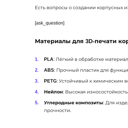
Есть вопросы о создании корпусных и
[ask_question]
Материалы для 3D-печати ко
PLA
: Лёгкий в обработке материал
ABS
: Прочный пластик для функц
PETG
: Устойчивый к химическим в
Нейлон
: Высокая износостойкость
Углеродные композиты
: Для изд
прочности.