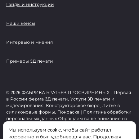
Гайды и инструкции
Наши кейсы
Интервью и мнения
Примеры 3Д печати
© 2026 ФАБРИКА БРАТЬЕВ ПРОСВИРНИНЫХ - Первая
в России ферма 3Д печати, Услуги 3D печати и
моделирования, Конструкторское бюро, Литье в
силиконовые формы, Покраска | Политика обработки
персональных данных Обращаем ваше внимание на
то, что данный интернет-сайт носит исключительно
Мы используем cookie, чтобы сайт работал
информационный характер и ни при каких условиях
корректно и был удобнее для вас. Продолжая
не является публичной офертой, определяемой