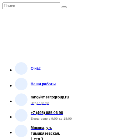
Перейти
Search
к
for:
содержанию
О нас
Наши работы
mng@meritogroup.ru
Отдел услуг
+7 (495) 085 06 98
Ежедневно с 9:00 до 18:00
Москва, ул.
Тимирязевская,
1 стр 3