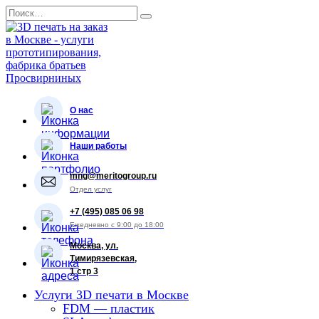
Перейти
Search
к
for:
содержанию
О нас
Наши работы
mng@meritogroup.ru
Отдел услуг
+7 (495) 085 06 98
Ежедневно с 9:00 до 18:00
Москва, ул.
Тимирязевская,
1 стр 3
Услуги 3D печати в Москве
FDM — пластик