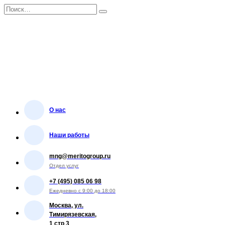
Перейти
Search
к
for:
содержанию
О нас
Наши работы
mng@meritogroup.ru
Отдел услуг
+7 (495) 085 06 98
Ежедневно с 9:00 до 18:00
Москва, ул.
Тимирязевская,
1 стр 3