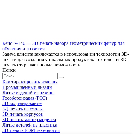
Кейс №146 — 3D-печать набора геометрических фигур для
обучения и развития
Задача клиента заключается в использовании технологии 3D-
печати для создания уникальных продуктов. Технология 3D-
печать открывает новые возможности
Поиск
Search
for:
Как тиражировать изделия
Промышленный дизайн
Литье изделий из резины
Гособоронзаказ (ГОЗ)
3D-моделирование
3Д печать из смолы
3D печать корпусов
3D печать мастер моделей
Литье деталей из пластика
3D-печать FDM технология