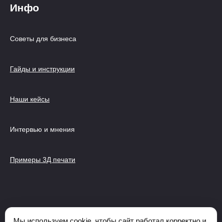
Инфо
Советы для бизнеса
Гайды и инструкции
Наши кейсы
Интервью и мнения
Примеры 3Д печати
© 2026 ФАБРИКА БРАТЬЕВ ПРОСВИРНИНЫХ - Первая в
России ферма 3Д печати, Услуги 3D печати и
Мы используем cookie, чтобы сайт работал корректно и