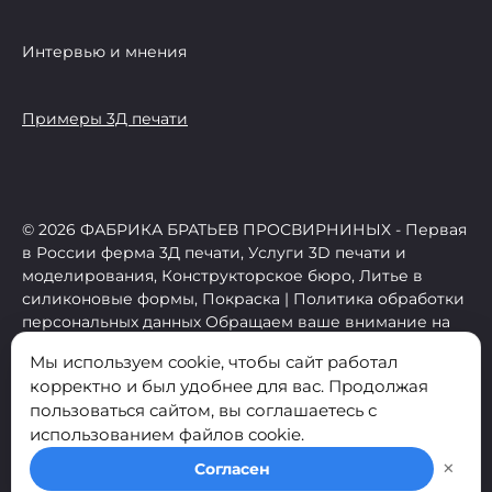
Интервью и мнения
Примеры 3Д печати
© 2026 ФАБРИКА БРАТЬЕВ ПРОСВИРНИНЫХ - Первая
в России ферма 3Д печати, Услуги 3D печати и
моделирования, Конструкторское бюро, Литье в
силиконовые формы, Покраска | Политика обработки
персональных данных Обращаем ваше внимание на
то, что данный интернет-сайт носит исключительно
Мы используем cookie, чтобы сайт работал
информационный характер и ни при каких условиях
корректно и был удобнее для вас. Продолжая
не является публичной офертой, определяемой
пользоваться сайтом, вы соглашаетесь с
положениями Статьи 437 (2) Гражданского кодекса
использованием файлов cookie.
Российской Федерации. Мы используем cookies,
необходимые для нормальной работы сайта.
×
Согласен